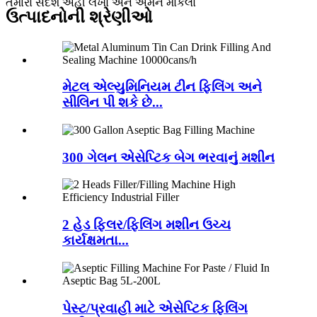
તમારો સંદેશ અહીં લખો અને અમને મોકલો
ઉત્પાદનોની શ્રેણીઓ
મેટલ એલ્યુમિનિયમ ટીન ફિલિંગ અને
સીલિન પી શકે છે...
300 ગેલન એસેપ્ટિક બેગ ભરવાનું મશીન
2 હેડ ફિલર/ફિલિંગ મશીન ઉચ્ચ
કાર્યક્ષમતા...
પેસ્ટ/પ્રવાહી માટે એસેપ્ટિક ફિલિંગ