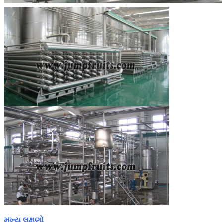
મુખ્ય લક્ષણો