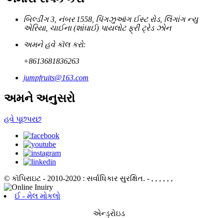
બિલ્ડીંગ 3, નંબર 1558, પિંગઝુઆંગ ઈસ્ટ રોડ, લિંગાંગ ન્યુ
એરિયા, ચાઈના (શાંઘાઈ) પાયલોટ ફ્રી ટ્રેડ ઝોન
અમને હવે કૉલ કરો:
+8613681836263
jumpfruits@163.com
અમને અનુસરો
હવે પૂછપરછ
© કૉપિરાઇટ - 2010-2020 : સર્વાધિકાર સુરક્ષિત.
- , , , , , ,
ઈ - મેલ મોકલો
એન્ડ્રોઇડ