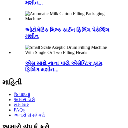
મશીન...
ઓટોમેટિક મિલ્ક કાર્ટન ફિલિંગ પેકેજિંગ
મશીન
એસ સાથે નાના પાયે એસેપ્ટિક ડ્રમ
ફિલિંગ મશીન...
માહિતી
ઉત્પાદનો
અમારા વિશે
સમાચાર
FAQs
અમારો સંપર્ક કરો
અમારો સંપર્ક કરો