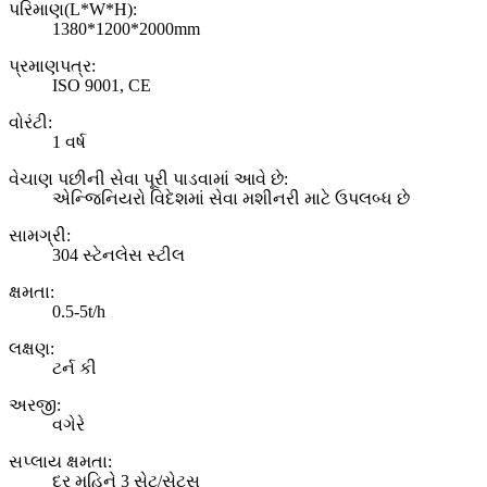
પરિમાણ(L*W*H):
1380*1200*2000mm
પ્રમાણપત્ર:
ISO 9001, CE
વોરંટી:
1 વર્ષ
વેચાણ પછીની સેવા પૂરી પાડવામાં આવે છે:
એન્જિનિયરો વિદેશમાં સેવા મશીનરી માટે ઉપલબ્ધ છે
સામગ્રી:
304 સ્ટેનલેસ સ્ટીલ
ક્ષમતા:
0.5-5t/h
લક્ષણ:
ટર્ન કી
અરજી:
વગેરે
સપ્લાય ક્ષમતા:
દર મહિને 3 સેટ/સેટ્સ