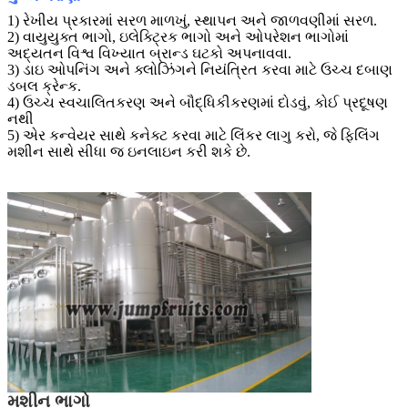
1) રેખીય પ્રકારમાં સરળ માળખું, સ્થાપન અને જાળવણીમાં સરળ.
2) વાયુયુક્ત ભાગો, ઇલેક્ટ્રિક ભાગો અને ઓપરેશન ભાગોમાં
અદ્યતન વિશ્વ વિખ્યાત બ્રાન્ડ ઘટકો અપનાવવા.
3) ડાઇ ઓપનિંગ અને ક્લોઝિંગને નિયંત્રિત કરવા માટે ઉચ્ચ દબાણ
ડબલ ક્રેન્ક.
4) ઉચ્ચ સ્વચાલિતકરણ અને બૌદ્ધિકીકરણમાં દોડવું, કોઈ પ્રદૂષણ
નથી
5) એર કન્વેયર સાથે કનેક્ટ કરવા માટે લિંકર લાગુ કરો, જે ફિલિંગ
મશીન સાથે સીધા જ ઇનલાઇન કરી શકે છે.
મશીન ભાગો