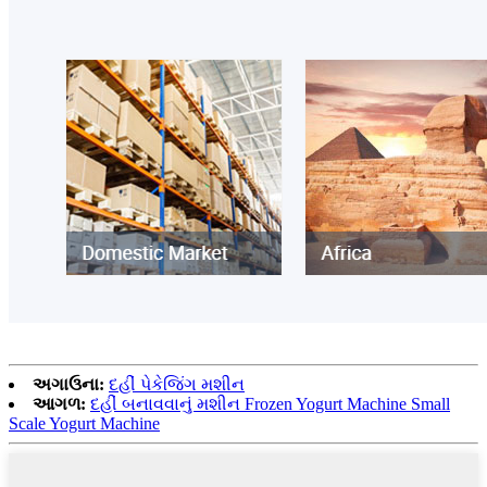
અગાઉના:
દહીં પેકેજિંગ મશીન
આગળ:
દહીં બનાવવાનું મશીન Frozen Yogurt Machine Small
Scale Yogurt Machine