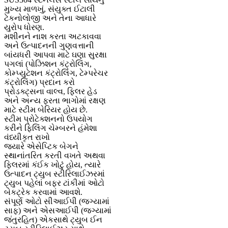
મુખ્ય માળખું, સંયુક્ત ઈટાલી
ટેકનોલોજી અને તેના આધારે
યુરોપ ધોરણ.
મશીનને નાશ કરતા અટકાવવા
અને ઉત્પાદનની ગુણવત્તાની
બાંયધરી આપવા માટે ઘણા સુરક્ષા
પગલાં (પોઝિશન કંટ્રોલિંગ,
કોમ્પ્યુટેશન કંટ્રોલિંગ, ટેમ્પરેચર
કંટ્રોલિંગ) પ્રદાન કરો
પ્રોડક્ટ્સના વાલ્વ, ફિલર હેડ
અને અન્ય ફરતા ભાગોમાં રક્ષણ
માટે સ્ટીમ બેરિયર હોય છે.
સ્ટીમ પ્રોટેક્શનનો ઉપયોગ
કરીને ફિલિંગ ચેમ્બરને હંમેશા
વંધ્યીકૃત રાખો
જ્યારે એસેપ્ટિક બેગને
સ્થાનાંતરિત કરતી વખતે અથવા
ફિલરમાં કંઈક ખોટું હોય, ત્યારે
ઉત્પાદન ટ્યુબ સ્ટીરિલાઈઝરમાં
ટ્યુબ પહેલાં બફર ટાંકીમાં ઓટો
બેકટ્રેક કરવામાં આવશે.
સંપૂર્ણ ઓટો સીઆઈપી (જગ્યામાં
સાફ) અને એસઆઈપી (જગ્યામાં
જંતુરહિત) એકસાથે ટ્યુબ ઈન