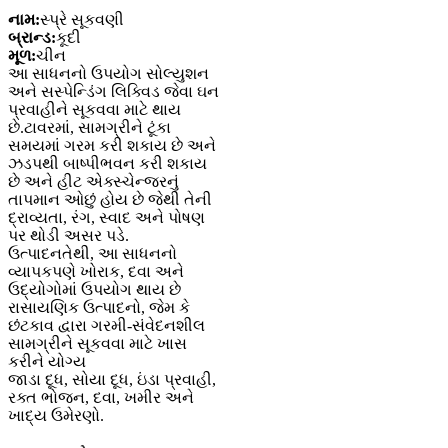
નામ:
સ્પ્રે સૂકવણી
બ્રાન્ડ:
કૂદી
મૂળ:
ચીન
આ સાધનનો ઉપયોગ સોલ્યુશન
અને સસ્પેન્ડિંગ લિક્વિડ જેવા ઘન
પ્રવાહીને સૂકવવા માટે થાય
છે.ટાવરમાં, સામગ્રીને ટૂંકા
સમયમાં ગરમ ​​કરી શકાય છે અને
ઝડપથી બાષ્પીભવન કરી શકાય
છે અને હીટ એક્સ્ચેન્જરનું
તાપમાન ઓછું હોય છે જેથી તેની
દ્રાવ્યતા, રંગ, સ્વાદ અને પોષણ
પર થોડી અસર પડે.
ઉત્પાદનતેથી, આ સાધનનો
વ્યાપકપણે ખોરાક, દવા અને
ઉદ્યોગોમાં ઉપયોગ થાય છે
રાસાયણિક ઉત્પાદનો, જેમ કે
છંટકાવ દ્વારા ગરમી-સંવેદનશીલ
સામગ્રીને સૂકવવા માટે ખાસ
કરીને યોગ્ય
જાડા દૂધ, સોયા દૂધ, ઇંડા પ્રવાહી,
રક્ત ભોજન, દવા, ખમીર અને
ખાદ્ય ઉમેરણો.