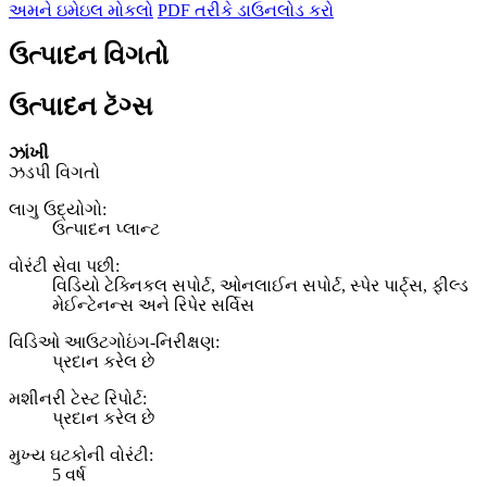
અમને ઇમેઇલ મોકલો
PDF તરીકે ડાઉનલોડ કરો
ઉત્પાદન વિગતો
ઉત્પાદન ટૅગ્સ
ઝાંખી
ઝડપી વિગતો
લાગુ ઉદ્યોગો:
ઉત્પાદન પ્લાન્ટ
વોરંટી સેવા પછી:
વિડિયો ટેક્નિકલ સપોર્ટ, ઓનલાઈન સપોર્ટ, સ્પેર પાર્ટ્સ, ફીલ્ડ
મેઈન્ટેનન્સ અને રિપેર સર્વિસ
વિડિઓ આઉટગોઇંગ-નિરીક્ષણ:
પ્રદાન કરેલ છે
મશીનરી ટેસ્ટ રિપોર્ટ:
પ્રદાન કરેલ છે
મુખ્ય ઘટકોની વોરંટી:
5 વર્ષ