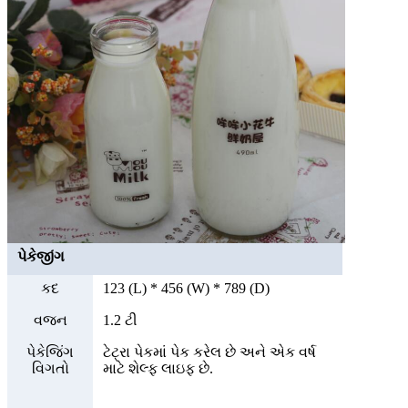
પેકેજીંગ
કદ
123 (L) * 456 (W) * 789 (D)
વજન
1.2 ટી
પેકેજિંગ
ટેટ્રા પેકમાં પેક કરેલ છે અને એક વર્ષ
વિગતો
માટે શેલ્ફ લાઇફ છે.