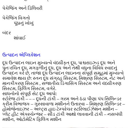
પેકેજિંગ અને ડિલિવરી
પેકેજિંગ વિગતો
પૂંઠાનું ખોખું
બંદર
શાંઘાઈ
ઉત્પાદન એપ્લિકેશન
દૂધ ઉત્પાદન લાઇન મુખ્યત્વે વંધ્યીકૃત દૂધ, પાશ્ચરાઇઝ્ડ દૂધ અને
પુનઃરચિત દૂધ, મગફળીનું દૂધ, દૂધ અને તેથી વધુના વિવિધ સ્વાદનું
ઉત્પાદન કરે છે, તાજા દૂધ ઉત્પાદન લાઇનના સંપૂર્ણ સમૂહમાં મુખ્યત્વે
સમાવેશ થાય છે: સ્તન દૂધ સંગ્રહ સિસ્ટમ, મિશ્રણ સિસ્ટમ, નેટ અને
માનકીકરણ સિસ્ટમ , સજાતીય ડિગાસિંગ સિસ્ટમ અને વંધ્યીકરણ
સિસ્ટમ, ફિલિંગ સિસ્ટમ, વગેરે.
સાધનોનો સંપૂર્ણ સેટ દૂધ આપો:
સ્ટોરેજ ટાંકી – – – દૂધની ટાંકી – ગરમ અને ઠંડા પીણા પંપ સિલિન્ડર
ક્રીમ વિભાજક – ગુસ્સાવાળા મશીનને ઉતારવા – મિશ્રણ સિલિન્ડર –
હોમોજેનાઇઝર – અલ્ટ્રા હાઇ ટેમ્પરેચર સ્ટરિલાઈઝેશન મશીન –
પ્લેટ હીટ એક્સ્ચેન્જર – સીડ ટાંકી આથો લાવવાની ટાંકી – નસબંધી
મશીન, ઓટોમેટિક ફિલિંગ મશીન