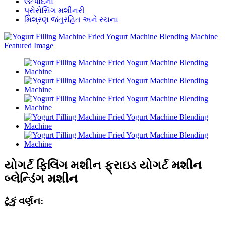
ઉત્પાદનો
પ્રોસેસિંગ મશીનરી
મિશ્રણ જંતુરહિત અને રચના
યોગર્ટ ફિલિંગ મશીન ફ્રાઇડ યોગર્ટ મશીન
બ્લેન્ડિંગ મશીન
ટૂંકું વર્ણન: