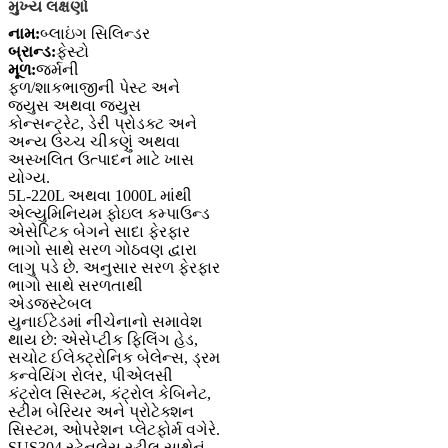
મુખ્ય લક્ષણો
નામ:
બ્લાઇંગ સિલિન્ડર
બ્રાન્ડ:
ફેસ્ટો
મૂળ:
જર્મની
ફળ/શાકભાજીની પેસ્ટ અને
જ્યુસ અથવા જ્યુસ
કોન્સન્ટ્રેટ, ડેરી પ્રોડક્ટ અને
અન્ય ઉચ્ચ ચીકણું અથવા
અસ્ખલિત ઉત્પાદન માટે ખાસ
યોગ્ય.
5L-220L અથવા 1000L માંથી
એલ્યુમિનિયમ ફોઇલ કમ્પાઉન્ડ
એસેપ્ટિક બેગને સાદા ફેરફાર
ભાગો સાથે સરળ ગોઠવણ દ્વારા
લાગુ પડે છે. અનુસાર સરળ ફેરફાર
ભાગો સાથે સરળતાથી
એડજસ્ટેબલ
યુનાઈટેડમાં નીચેનાનો સમાવેશ
થાય છે: એસેપ્ટીક ફિલિંગ હેડ,
સચોટ ઈલેક્ટ્રોનિક બેલેન્સ, ડ્રમ
કન્વેયિંગ રોલર, પીએલસી
કંટ્રોલ સિસ્ટમ, કંટ્રોલ કેબિનેટ,
સ્ટીમ બેરિયર અને પ્રોટેક્શન
સિસ્ટમ, ઓપરેશન પ્લેટફોર્મ વગેરે.
SUS304 સ્ટેનલેસ સ્ટીલ સાથેનું