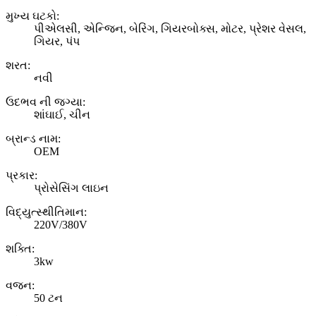
મુખ્ય ઘટકો:
પીએલસી, એન્જિન, બેરિંગ, ગિયરબોક્સ, મોટર, પ્રેશર વેસલ,
ગિયર, પંપ
શરત:
નવી
ઉદભવ ની જગ્યા:
શાંઘાઈ, ચીન
બ્રાન્ડ નામ:
OEM
પ્રકાર:
પ્રોસેસિંગ લાઇન
વિદ્યુત્સ્થીતિમાન:
220V/380V
શક્તિ:
3kw
વજન:
50 ટન