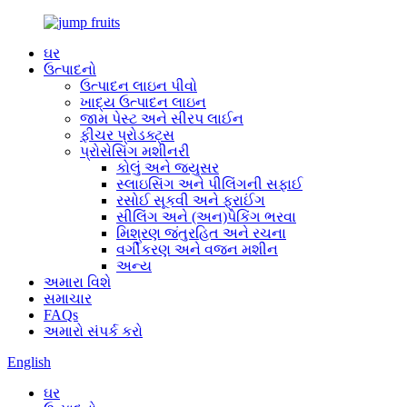
ઘર
ઉત્પાદનો
ઉત્પાદન લાઇન પીવો
ખાદ્ય ઉત્પાદન લાઇન
જામ પેસ્ટ અને સીરપ લાઈન
ફીચર પ્રોડક્ટ્સ
પ્રોસેસિંગ મશીનરી
કોલું અને જ્યુસર
સ્લાઇસિંગ અને પીલિંગની સફાઈ
રસોઈ સૂકવી અને ફ્રાઈંગ
સીલિંગ અને (અન)પેકિંગ ભરવા
મિશ્રણ જંતુરહિત અને રચના
વર્ગીકરણ અને વજન મશીન
અન્ય
અમારા વિશે
સમાચાર
FAQs
અમારો સંપર્ક કરો
English
ઘર