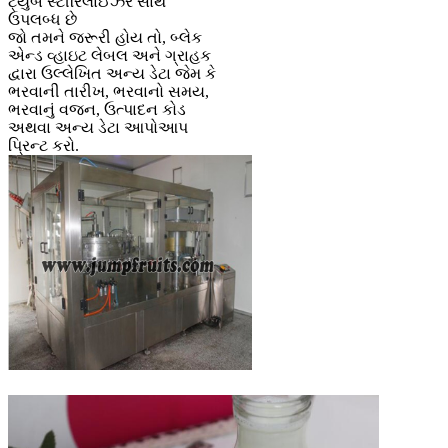
ટ્યુબ સ્ટીરિલાઈઝર સાથે
ઉપલબ્ધ છે
જો તમને જરૂરી હોય તો, બ્લેક
એન્ડ વ્હાઇટ લેબલ અને ગ્રાહક
દ્વારા ઉલ્લેખિત અન્ય ડેટા જેમ કે
ભરવાની તારીખ, ભરવાનો સમય,
ભરવાનું વજન, ઉત્પાદન કોડ
અથવા અન્ય ડેટા આપોઆપ
પ્રિન્ટ કરો.