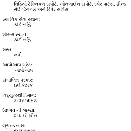
વિડિયો ટેક્નિકલ સપોર્ટ, ઓનલાઈન સપોર્ટ, સ્પેર પાર્ટ્સ, ફીલ્ડ
મેઈન્ટેનન્સ અને રિપેર સર્વિસ
સ્થાનિક સેવા સ્થાન:
કોઈ નહિ
શોરૂમ સ્થાન:
કોઈ નહિ
શરત:
નવી
આપોઆપ ગ્રેડ:
આપોઆપ
સંચાલિત પ્રકાર:
ઇલેક્ટ્રિક
વિદ્યુત્સ્થીતિમાન:
220V/50HZ
ઉદભવ ની જગ્યા:
શાંઘાઈ, ચીન
બ્રાન્ડ નામ:
જમ્પફ્રુટ્સ