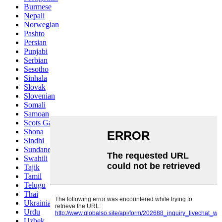
Burmese
Nepali
Norwegian
Pashto
Persian
Punjabi
Serbian
Sesotho
Sinhala
Slovak
Slovenian
Somali
Samoan
Scots Gaelic
Shona
Sindhi
Sundanese
Swahili
Tajik
Tamil
Telugu
Thai
Ukrainian
Urdu
Uzbek