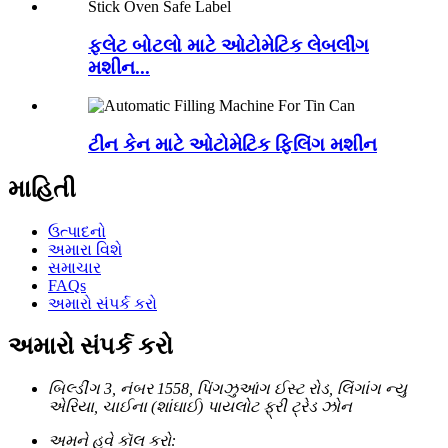
ફ્લેટ બોટલો માટે ઓટોમેટિક લેબલીંગ
મશીન...
ટીન કેન માટે ઓટોમેટિક ફિલિંગ મશીન
માહિતી
ઉત્પાદનો
અમારા વિશે
સમાચાર
FAQs
અમારો સંપર્ક કરો
અમારો સંપર્ક કરો
બિલ્ડીંગ 3, નંબર 1558, પિંગઝુઆંગ ઈસ્ટ રોડ, લિંગાંગ ન્યુ
એરિયા, ચાઈના (શાંઘાઈ) પાયલોટ ફ્રી ટ્રેડ ઝોન
અમને હવે કૉલ કરો: