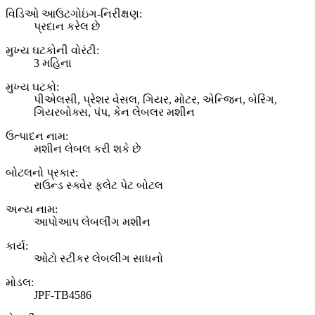
વિડિઓ આઉટગોઇંગ-નિરીક્ષણ:
પ્રદાન કરેલ છે
મુખ્ય ઘટકોની વોરંટી:
3 મહિના
મુખ્ય ઘટકો:
પીએલસી, પ્રેશર વેસલ, ગિયર, મોટર, એન્જિન, બેરિંગ,
ગિયરબોક્સ, પંપ, કેન લેબલર મશીન
ઉત્પાદન નામ:
મશીન લેબલ કરી શકે છે
બોટલનો પ્રકાર:
રાઉન્ડ સ્ક્વેર ફ્લેટ પેટ બોટલ
અન્ય નામ:
આપોઆપ લેબલીંગ મશીન
કાર્ય:
ઓટો સ્ટીકર લેબલીંગ સાધનો
મોડલ:
JPF-TB4586