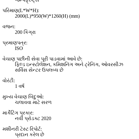
પરિમાણ(L*W*H):
2000(L)*950(W)*1260(H) (mm)
વજન:
200 કિગ્રા
પ્રમાણપત્ર:
ISO
વેચાણ પછીની સેવા પૂરી પાડવામાં આવે છે:
ફિલ્ડ ઇન્સ્ટોલેશન, કમિશનિંગ અને ટ્રેનિંગ, ઓવરસીઝ
સર્વિસ સેન્ટર ઉપલબ્ધ છે
વોરંટી:
1 વર્ષ
મુખ્ય વેચાણ બિંદુઓ:
ચલાવવા માટે સરળ
માર્કેટિંગ પ્રકાર:
નવી પ્રોડક્ટ 2020
મશીનરી ટેસ્ટ રિપોર્ટ:
પ્રદાન કરેલ છે