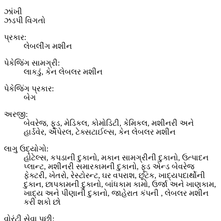
ઝાંખી
ઝડપી વિગતો
પ્રકાર:
લેબલીંગ મશીન
પેકેજિંગ સામગ્રી:
લાકડું, કેન લેબલર મશીન
પેકેજિંગ પ્રકાર:
બેગ
અરજી:
બેવરેજ, ફૂડ, મેડિકલ, કોમોડિટી, કેમિકલ, મશીનરી અને
હાર્ડવેર, એપેરલ, ટેક્સટાઈલ્સ, કેન લેબલર મશીન
લાગુ ઉદ્યોગો:
હોટેલ્સ, કપડાની દુકાનો, મકાન સામગ્રીની દુકાનો, ઉત્પાદન
પ્લાન્ટ, મશીનરી સમારકામની દુકાનો, ફૂડ એન્ડ બેવરેજ
ફેક્ટરી, ખેતરો, રેસ્ટોરન્ટ, ઘર વપરાશ, છૂટક, ખાદ્યપદાર્થોની
દુકાન, છાપકામની દુકાનો, બાંધકામ કામો, ઉર્જા અને ખાણકામ,
ખાદ્ય અને પીણાની દુકાનો, જાહેરાત કંપની , લેબલર મશીન
કરી શકો છો
વોરંટી સેવા પછી: