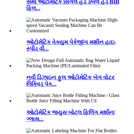
સેમી ઓટોમેટિક સિંગલ હેડ ડબલ હેડ BIB
ફિલ...
ઓટોમેટિક વેક્યુમ પેકેજીંગ મશીન હાઇ-
સ્પીડ વી...
નવી ડિઝાઇન ફુલ ઓટોમેટિક બેગ વોટર
લિક્વિડ પેક...
ઓટોમેટિક જ્યુસ બોટલ ફિલિંગ મશીન/
ગ્લાસ...