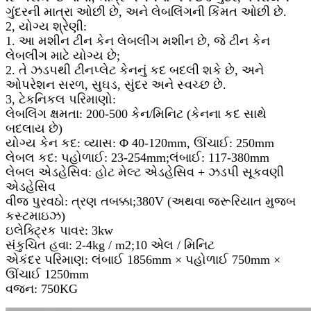
ગુંદરની માત્રા ઓછી છે, અને લેબલિંગની કિંમત ઓછી છે.
2, યોગ્ય શ્રેણી:
1. આ મશીન ટીન કેન લેબલીંગ મશીન છે, જે ટીન કેન
લેબલીંગ માટે યોગ્ય છે;
2. તે ઝડપથી ટીનપ્લેટ કેનનું કદ બદલી શકે છે, અને
ઓપરેશન સરળ, સુઘડ, સુંદર અને સ્વચ્છ છે.
3, ટેકનિકલ પરિમાણો:
લેબલિંગ ક્ષમતા: 200-500 કેન/મિનિટ (કેનના કદ સાથે
બદલાય છે)
યોગ્ય કેન કદ: વ્યાસ: Φ 40-120mm, ઊંચાઈ: 250mm
લેબલ કદ: પહોળાઈ: 23-254mm;લંબાઈ: 117-380mm
લેબલ એડહેસિવ: હોટ મેલ્ટ એડહેસિવ + ઝડપી સૂકવણી
એડહેસિવ
વીજ પુરવઠો: ત્રણ તબક્કા;380V (અથવા જરૂરિયાત મુજબ
કસ્ટમાઇઝ)
ઇલેક્ટ્રિક પાવર: 3kw
સંકુચિત હવા: 2-4kg / m2;10 એલ / મિનિટ
એકંદર પરિમાણ: લંબાઈ 1856mm × પહોળાઈ 750mm ×
ઊંચાઈ 1250mm
વજન: 750KG