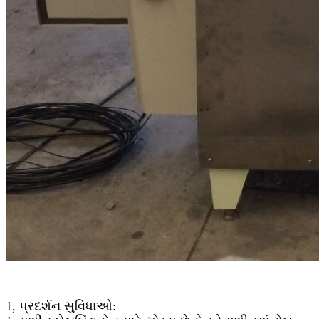
1, પ્રદર્શન સુવિધાઓ: