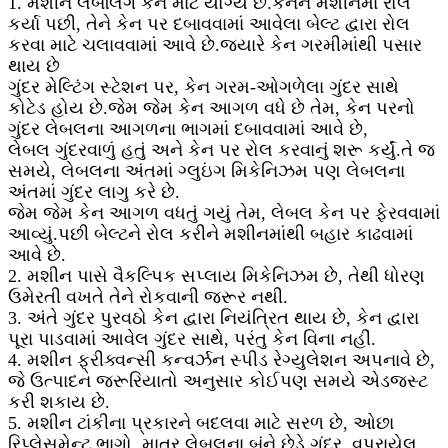
1. મશીન લેબલિંગ કેન માટે યોગ્ય છે.કેનને મશીનમાં રોલ
કર્યા પછી, તેને કેન પર દબાવવામાં આવેલા બેલ્ટ દ્વારા રોલ
કરવા માટે ચલાવવામાં આવે છે.જ્યારે કેન ગરમીમાંથી પસાર
થાય છે
ગુંદર મેલ્ટિંગ સ્ટેશન પર, કેન ગરમ-ઓગળેલા ગુંદર સાથે
કોટેડ હોય છે.જેમ જેમ કેન આગળ વધે છે તેમ, કેન પરનો
ગુંદર લેબલના આગળના ભાગમાં દબાવવામાં આવે છે,
લેબલ ગુંદરવાળું હતું અને કેન પર રોલ કરવાનું શરૂ કર્યું.તે જ
સમયે, લેબલના અંતમાં ગ્લુઇંગ મિકેનિઝમ પણ લેબલના
અંતમાં ગુંદર લાગુ કરે છે.
જેમ જેમ કેન આગળ વધતું ગયું તેમ, લેબલ કેન પર ફેરવવામાં
આવ્યું.પછી બેલ્ટને રોલ કરીને મશીનમાંથી બહાર કાઢવામાં
આવે છે.
2. મશીન પાસે વૈકલ્પિક સપ્લાય મિકેનિઝમ છે, તેથી ધોરણ
ઉમેરતી વખતે તેને રોકવાની જરૂર નથી.
3. અંતે ગુંદર પુરવઠો કેન દ્વારા નિયંત્રિત થાય છે, કેન દ્વારા
પૂરા પાડવામાં આવેલ ગુંદર સાથે, પરંતુ કેન વિના નહીં.
4. મશીન ફ્રીક્વન્સી કન્વર્ઝન સ્પીડ રેગ્યુલેશન અપનાવે છે,
જે ઉત્પાદન જરૂરિયાતો અનુસાર કોઈપણ સમયે એડજસ્ટ
કરી શકાય છે.
5. મશીન ટાંકીના પ્રકારને બદલવા માટે સરળ છે, ઓછા
રિપ્લેસમેન્ટ ભાગો, માત્ર લેબલના બંને છેડે ગુંદર, વપરાયેલ