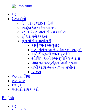
ઘર
ઉત્પાદનો
ઉત્પાદન લાઇન પીવો
ખાદ્ય ઉત્પાદન લાઇન
જામ પેસ્ટ અને સીરપ લાઈન
ફીચર પ્રોડક્ટ્સ
પ્રોસેસિંગ મશીનરી
કોલું અને જ્યુસર
સ્લાઇસિંગ અને પીલિંગની સફાઈ
રસોઈ સૂકવી અને ફ્રાઈંગ
સીલિંગ અને (અન)પેકિંગ ભરવા
મિશ્રણ જંતુરહિત અને રચના
વર્ગીકરણ અને વજન મશીન
અન્ય
અમારા વિશે
સમાચાર
FAQs
અમારો સંપર્ક કરો
English
ઘર