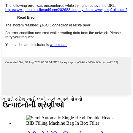
તમારો સંદેશ અહીં લખો અને અમને મોકલો
ઉત્પાદનોની શ્રેણીઓ