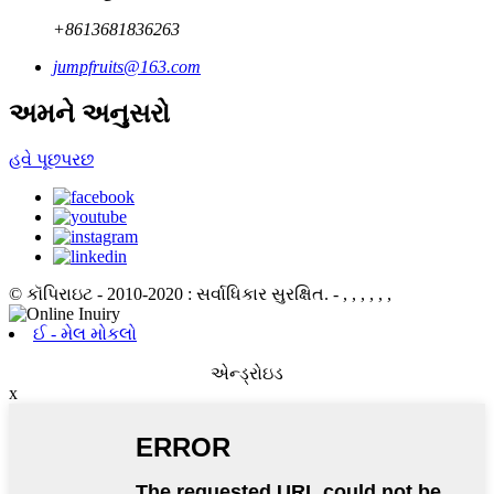
+8613681836263
jumpfruits@163.com
અમને અનુસરો
હવે પૂછપરછ
© કૉપિરાઇટ - 2010-2020 : સર્વાધિકાર સુરક્ષિત.
- , , , , , ,
ઈ - મેલ મોકલો
એન્ડ્રોઇડ
x