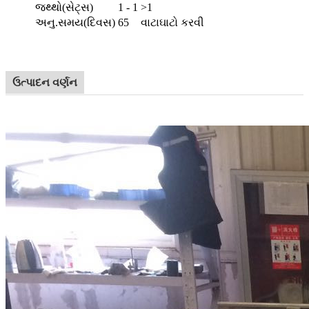
જથ્થો(સેટ્સ)
1 - 1
>1
અનુ.સમય(દિવસ)
65
વાટાઘાટો કરવી
ઉત્પાદન વર્ણન