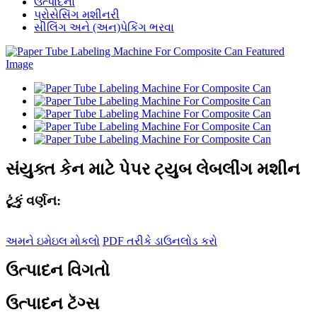
ઉત્પાદનો
પ્રોસેસિંગ મશીનરી
સીલિંગ અને (અન)પેકિંગ ભરવા
સંયુક્ત કેન માટે પેપર ટ્યુબ લેબલીંગ મશીન
ટૂંકું વર્ણન:
અમને ઇમેઇલ મોકલો
PDF તરીકે ડાઉનલોડ કરો
ઉત્પાદન વિગતો
ઉત્પાદન ટૅગ્સ