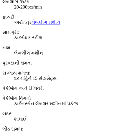
લેબલીંગ ઝડપ:
20-200pcs/min
ફાયદો:
અર્થતંત્ર
લેબલીંગ મશીન
સામગ્રી:
કાટરોધક સ્ટીલ
નામ:
લેબલીંગ મશીન
પુરવઠાની ક્ષમતા
સપ્લાય ક્ષમતા:
દર મહિને 15 સેટ/સેટ્સ
પેકેજિંગ અને ડિલિવરી
પેકેજિંગ વિગતો
કાર્ટનસ્કેન લેબલર મશીનમાં પેકેજ
બંદર
શાંઘાઈ
લીડ સમય
: