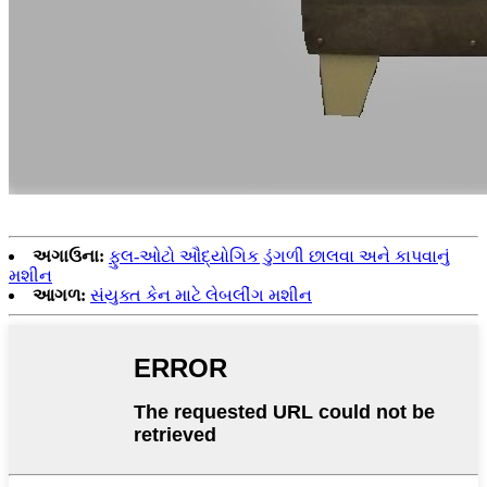
અગાઉના:
ફુલ-ઓટો ઔદ્યોગિક ડુંગળી છાલવા અને કાપવાનું
મશીન
આગળ:
સંયુક્ત કેન માટે લેબલીંગ મશીન