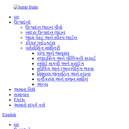
ઘર
ઉત્પાદનો
ઉત્પાદન લાઇન પીવો
ખાદ્ય ઉત્પાદન લાઇન
જામ પેસ્ટ અને સીરપ લાઈન
ફીચર પ્રોડક્ટ્સ
પ્રોસેસિંગ મશીનરી
કોલું અને જ્યુસર
સ્લાઇસિંગ અને પીલિંગની સફાઈ
રસોઈ સૂકવી અને ફ્રાઈંગ
સીલિંગ અને (અન)પેકિંગ ભરવા
મિશ્રણ જંતુરહિત અને રચના
વર્ગીકરણ અને વજન મશીન
અન્ય
અમારા વિશે
સમાચાર
FAQs
અમારો સંપર્ક કરો
English
ઘર