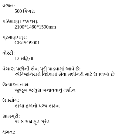
વજન:
500 કિગ્રા
પરિમાણ(L*W*H):
2100*1460*1590mm
પ્રમાણપત્ર:
CE/ISO9001
વોરંટી:
12 મહિના
વેચાણ પછીની સેવા પૂરી પાડવામાં આવે છે:
એન્જિનિયરો વિદેશમાં સેવા મશીનરી માટે ઉપલબ્ધ છે
ઉત્પાદન નામ:
જુજુબ જ્યુસ બનાવવાનું મશીન
ઉપયોગ:
કાચા ફળનો પલ્પ કાઢવા
સામગ્રી:
SUS 304 ફૂડ ગ્રેડ
ક્ષમતા: