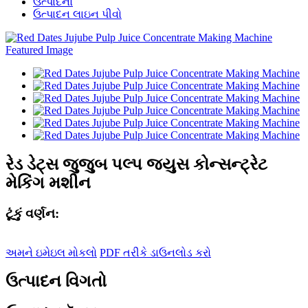
ઉત્પાદનો
ઉત્પાદન લાઇન પીવો
રેડ ડેટ્સ જુજુબ પલ્પ જ્યુસ કોન્સન્ટ્રેટ
મેકિંગ મશીન
ટૂંકું વર્ણન:
અમને ઇમેઇલ મોકલો
PDF તરીકે ડાઉનલોડ કરો
ઉત્પાદન વિગતો