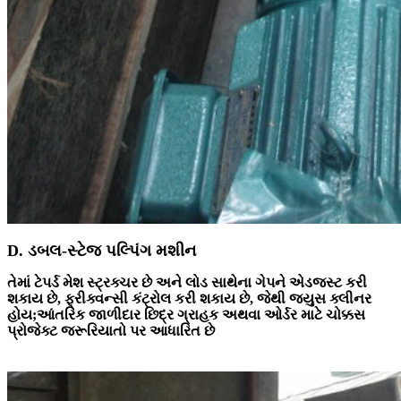
D. ડબલ-સ્ટેજ પલ્પિંગ મશીન
તેમાં ટેપર્ડ મેશ સ્ટ્રક્ચર છે અને લોડ સાથેના ગેપને એડજસ્ટ કરી
શકાય છે, ફ્રીક્વન્સી કંટ્રોલ કરી શકાય છે, જેથી જ્યુસ ક્લીનર
હોય;આંતરિક જાળીદાર છિદ્ર ગ્રાહક અથવા ઓર્ડર માટે ચોક્કસ
પ્રોજેક્ટ જરૂરિયાતો પર આધારિત છે