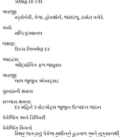
500kg-10 T/H
અરજી:
સ્ટ્રોબેરી, કેળા, હોકથોર્ન, જરદાળુ, ટામેટા વગેરે.
કાર્ય:
મલ્ટિફંક્શનલ
લક્ષણ:
ઉચ્ચ નિષ્કર્ષણ દર
આઇટમ:
ઔદ્યોગિક ફળ જ્યુસર
અરજી:
લાલ જુજુબ એક્સ્ટ્રાટ
પુરવઠાની ક્ષમતા
સપ્લાય ક્ષમતા:
દર મહિને 3 સેટ/સેટ્સ જુજુબ ઉત્પાદન લાઇન
પેકેજિંગ અને ડિલિવરી
પેકેજિંગ વિગતો
સ્થિર લાકડાનું પેકેજ મશીનને હડતાલ અને નુકસાનથી