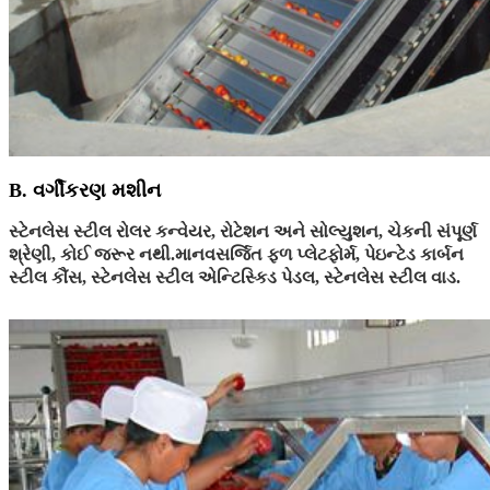
B. વર્ગીકરણ મશીન
સ્ટેનલેસ સ્ટીલ રોલર કન્વેયર, રોટેશન અને સોલ્યુશન, ચેકની સંપૂર્ણ
શ્રેણી, કોઈ જરૂર નથી.માનવસર્જિત ફળ પ્લેટફોર્મ, પેઇન્ટેડ કાર્બન
સ્ટીલ કૌંસ, સ્ટેનલેસ સ્ટીલ એન્ટિસ્કિડ પેડલ, સ્ટેનલેસ સ્ટીલ વાડ.