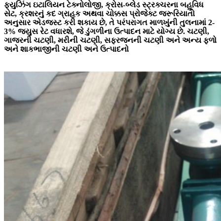
ફ્યુઝિંગ ઇટાલિયન ટેક્નોલોજી, ક્રોસ-બ્લેડ સ્ટ્રક્ચરના બહુવિધ
સેટ, ક્રશરનું કદ ગ્રાહક અથવા ચોક્કસ પ્રોજેક્ટ જરૂરિયાતો
અનુસાર એડજસ્ટ કરી શકાય છે, તે પરંપરાગત માળખુંની તુલનામાં 2-
3% જ્યુસ રેટ વધારશે, જે ડુંગળીના ઉત્પાદન માટે યોગ્ય છે. ચટણી,
ગાજરની ચટણી, મરીની ચટણી, સફરજનની ચટણી અને અન્ય ફળો
અને શાકભાજીની ચટણી અને ઉત્પાદનો