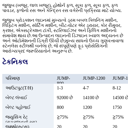
જુજુબ (ખજૂર, લાલ ખજૂર), હોથોર્ન ફળ, સૂકા ફળ, સૂકા ફળ, ફળ
પાવડર, ફળોનો રસ અને કેન્દ્રિત રસ વગેરેની પ્રક્રિયા માટે યોગ્ય.
જુજુબ પ્રોડક્શન લાઇનમાં મુખ્યત્વે ડ્રમ બબલ ક્લિનિંગ મશીન,
લિફ્ટિંગ મશીન, સૉર્ટિંગ મશીન, બીટ-વોટર એર ડ્રાયર, કોર રીમુવર,
ક્રશર, એક્સટ્રેક્શન ટાંકી, સ્ટરિલાઈઝર અને ફિલિંગ મશીનનો
સમાવેશ થાય છે.આ ઉત્પાદન લાઇનની ડિઝાઇન ખ્યાલ અદ્યતન છે
અને ઓટોમેશનની ડિગ્રી ઊંચી છે;મુખ્ય સાધનો ઉચ્ચ ગુણવત્તાવાળા
સ્ટેનલેસ સ્ટીલથી બનેલા છે, જે સંપૂર્ણપણે ફૂડ પ્રોસેસિંગની
આરોગ્યપ્રદ જરૂરિયાતોને અનુરૂપ છે.
ટેકનિકલ
પરિમાણ
JUMP-
JUMP-1200
JUMP-1
800
આઉટપુટ(T/H)
1-3
4-7
8-12
બેલ્ટ લંબાઈ
92000 છે
14100 છે
14500 છ
બેલ્ટ પહોળાઈ
800
1200
1750
જ્યુસિંગ રેટ
≧75%
≧75%
≧75%
(સફરજનનો રસ)
જથ્થો(રુટ્સ)
20
20
20