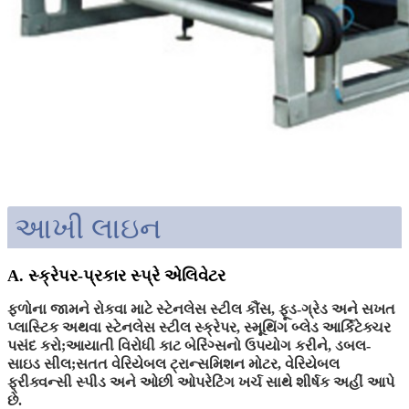
આખી લાઇન
A. સ્ક્રેપર-પ્રકાર સ્પ્રે એલિવેટર
ફળોના જામને રોકવા માટે સ્ટેનલેસ સ્ટીલ કૌંસ, ફૂડ-ગ્રેડ અને સખત
પ્લાસ્ટિક અથવા સ્ટેનલેસ સ્ટીલ સ્ક્રેપર, સ્મૂથિંગ બ્લેડ આર્કિટેક્ચર
પસંદ કરો;આયાતી વિરોધી કાટ બેરિંગ્સનો ઉપયોગ કરીને, ડબલ-
સાઇડ સીલ;સતત વેરિયેબલ ટ્રાન્સમિશન મોટર, વેરિયેબલ
ફ્રીક્વન્સી સ્પીડ અને ઓછી ઓપરેટિંગ ખર્ચ સાથે શીર્ષક અહીં આપે
છે.