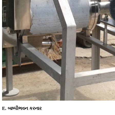
E. બાષ્પીભવન કરનાર