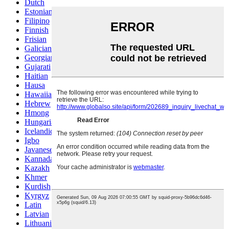
Dutch
Estonian
Filipino
Finnish
Frisian
Galician
Georgian
Gujarati
Haitian
Hausa
Hawaiian
Hebrew
Hmong
Hungarian
Icelandic
Igbo
Javanese
Kannada
Kazakh
Khmer
Kurdish
Kyrgyz
Latin
Latvian
Lithuanian