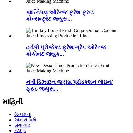
પાઈનેપલ ઓરેન્જ ફ્રેશ ફ્રુટ
કોન્સન્ટ્રેટ જ્યુસ...
ટર્નકી પ્રોજેક્ટ ફ્રેશ ગ્રેપ ઓરેન્જ
કોકોનટ જ્યુક...
નવી ડિઝાઇન જ્યુસ પ્રોડક્શન લાઇન/
ફ્રુટ જ્યુસ...
માહિતી
ઉત્પાદનો
અમારા વિશે
સમાચાર
FAQs