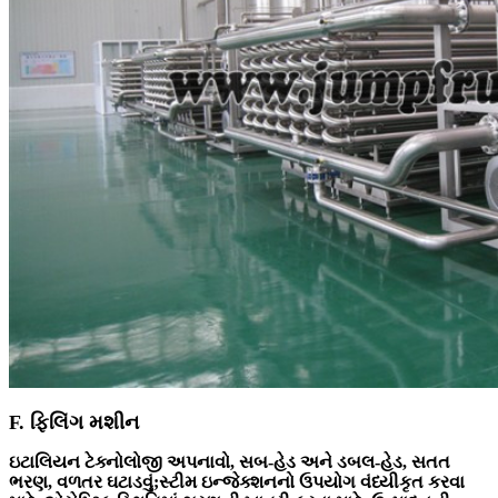
F. ફિલિંગ મશીન
ઇટાલિયન ટેક્નોલોજી અપનાવો, સબ-હેડ અને ડબલ-હેડ, સતત
ભરણ, વળતર ઘટાડવું;સ્ટીમ ઇન્જેક્શનનો ઉપયોગ વંધ્યીકૃત કરવા