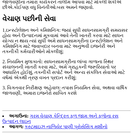
જાળવણીના તમારા કાર્યકરને તાલીમ આપવા માટે મોકલી શકીએ
છીએ.કોઈપણ વધુ વિનંતીઓ.બસ અમને જણાવો.
વેચાણ પછીની સેવા
1.ઇન્સ્ટોલેશન અને કમિશનિંગ: જ્યાં સુધી સાધનસામગ્રી સમયસર
હોય અને ઉત્પાદનમાં મૂકવામાં આવે તેની ખાતરી કરવા માટે સાધન
યોગ્ય ન થાય ત્યાં સુધી અમે સાધનસામગ્રીના ઇન્સ્ટોલેશન અને
કમિશનિંગ માટે જવાબદાર બનવા માટે અનુભવી ઇજનેરી અને
તકનીકી કર્મચારીઓને મોકલીશું;
2. નિયમિત મુલાકાતો: સાધનસામગ્રીના લાંબા ગાળાના સ્થિર
સંચાલનની ખાતરી કરવા માટે, અમે ગ્રાહકની જરૂરિયાતો પર
આધારિત હોઈશું, તકનીકી સપોર્ટ અને અન્ય સંકલિત સેવાઓ માટે
વર્ષમાં એકથી ત્રણ વખત પ્રદાન કરીશું;
3. વિગતવાર નિરીક્ષણ અહેવાલ: તપાસ નિયમિત સેવા, અથવા વાર્ષિક
જાળવણી, અમારા ઇજનેરો સાબિત કરશે
અગાઉના:
ગરમ વેચાણ કેન્દ્રિત ફળ જામ અને ફળોના રસ
ઉત્પાદન લાઇન
આગળ:
કસ્ટમાઇઝ નાળિયેર પાણી પ્રોસેસિંગ મશીનો