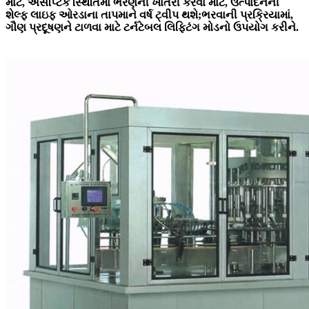
માટે, એસેપ્ટિક સ્થિતિમાં ભરણની ખાતરી કરવા માટે, ઉત્પાદનની
શેલ્ફ લાઇફ ઓરડાના તાપમાને વર્ષ ટ્વીપ થશે;ભરવાની પ્રક્રિયામાં,
ગૌણ પ્રદૂષણને ટાળવા માટે ટર્નટેબલ લિફ્ટિંગ મોડનો ઉપયોગ કરીને.