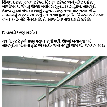
સિંગલ-ઇફેક્ટ, ડબલ-ઇફેક્ટ, ટ્રિપલ-ઇફેક્ટ અને મલ્ટિ-ઇફેક્ટ
બાષ્પીભવક, જે વધુ ઊર્જા બચાવશે;શૂન્યાવકાશ હેઠળ, સામગ્રી
તેમજ મૂળમાં પોષક તત્ત્વોનું મહત્તમ રક્ષણ કરવા માટે સતત નીચા
તાપમાનનું ચક્ર ગરમ કરવું.ત્યાં વરાળ પુનઃપ્રાપ્તિ સિસ્ટમ અને ડબલ
વખત કન્ડેન્સેટ સિસ્ટમ છે, તે વરાળનો વપરાશ ઘટાડી શકે છે;
F. વંધ્યીકરણ મશીન
નવ પેટન્ટ ટેક્નોલોજી પ્રાપ્ત કર્યા પછી, ઊર્જા બચાવવા માટે
સામગ્રીના પોતાના હીટ એક્સચેન્જનો સંપૂર્ણ લાભ લો- લગભગ 40%