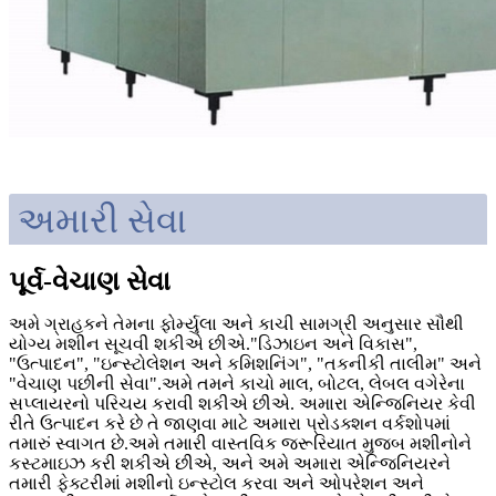
અમારી સેવા
પૂર્વ-વેચાણ સેવા
અમે ગ્રાહકને તેમના ફોર્મ્યુલા અને કાચી સામગ્રી અનુસાર સૌથી
યોગ્ય મશીન સૂચવી શકીએ છીએ."ડિઝાઇન અને વિકાસ",
"ઉત્પાદન", "ઇન્સ્ટોલેશન અને કમિશનિંગ", "તકનીકી તાલીમ" અને
"વેચાણ પછીની સેવા".અમે તમને કાચો માલ, બોટલ, લેબલ વગેરેના
સપ્લાયરનો પરિચય કરાવી શકીએ છીએ. અમારા એન્જિનિયર કેવી
રીતે ઉત્પાદન કરે છે તે જાણવા માટે અમારા પ્રોડક્શન વર્કશોપમાં
તમારું સ્વાગત છે.અમે તમારી વાસ્તવિક જરૂરિયાત મુજબ મશીનોને
કસ્ટમાઇઝ કરી શકીએ છીએ, અને અમે અમારા એન્જિનિયરને
તમારી ફેક્ટરીમાં મશીનો ઇન્સ્ટોલ કરવા અને ઓપરેશન અને