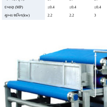
દબાણ (MP)
≤0.4
≤0.4
≤0.4
મુખ્ય શક્તિ(kw)
2.2
2.2
3