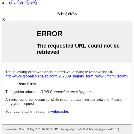
ઈ - મેલ મોકલો
એન્ડ્રોઇડ
x