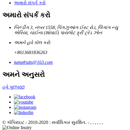
અમારો સંપર્ક કરો
અમારો સંપર્ક કરો
બિલ્ડીંગ 3, નંબર 1558, પિંગઝુઆંગ ઈસ્ટ રોડ, લિંગાંગ ન્યુ
એરિયા, ચાઈના (શાંઘાઈ) પાયલોટ ફ્રી ટ્રેડ ઝોન
અમને હવે કૉલ કરો:
+8613681836263
jumpfruits@163.com
અમને અનુસરો
હવે પૂછપરછ
© કૉપિરાઇટ - 2010-2020 : સર્વાધિકાર સુરક્ષિત.
- , , , , , ,