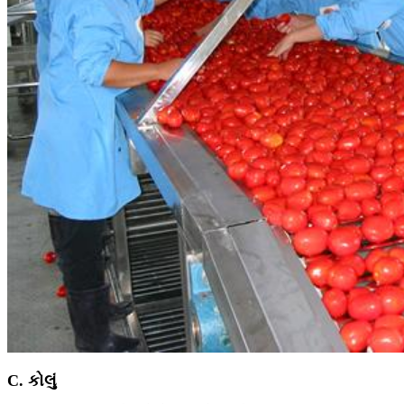
C. કોલું