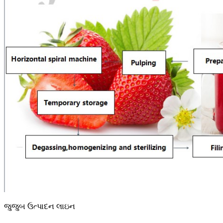
જુજુબ ઉત્પાદન લાઇન