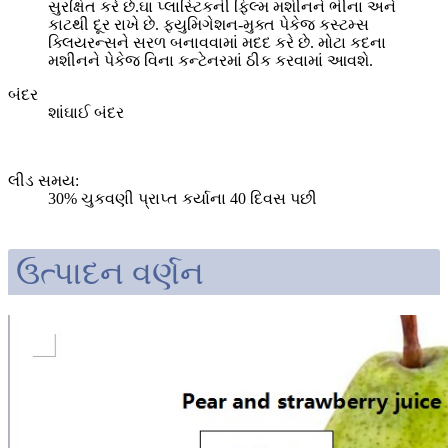
સુરક્ષિત કરે છે.ઘા પ્લાસ્ટિકની ફિલ્મ મશીનને ભીના અને
કાટથી દૂર રાખે છે. ફ્યુમિગેશન-મુક્ત પેકેજ કસ્ટમ્સ
ક્લિયરન્સને સરળ બનાવવામાં મદદ કરે છે. મોટા કદના
મશીનને પેકેજ વિના કન્ટેનરમાં ઠીક કરવામાં આવશે.
બંદર
શાંઘાઈ બંદર
લીડ સમય
:
30% ચુકવણી પ્રાપ્ત કર્યાના 40 દિવસ પછી
ઉત્પાદન વર્ણન