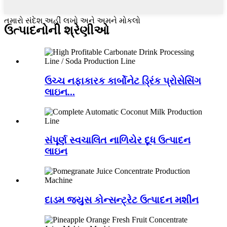
તમારો સંદેશ અહીં લખો અને અમને મોકલો
ઉત્પાદનોની શ્રેણીઓ
ઉચ્ચ નફાકારક કાર્બોનેટ ડ્રિંક પ્રોસેસિંગ
લાઇન...
સંપૂર્ણ સ્વચાલિત નાળિયેર દૂધ ઉત્પાદન
લાઇન
દાડમ જ્યુસ કોન્સન્ટ્રેટ ઉત્પાદન મશીન