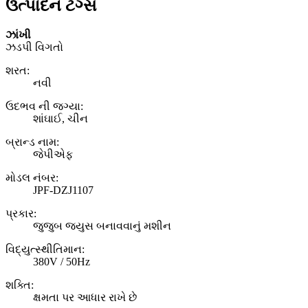
ઉત્પાદન ટૅગ્સ
ઝાંખી
ઝડપી વિગતો
શરત:
નવી
ઉદભવ ની જગ્યા:
શાંઘાઈ, ચીન
બ્રાન્ડ નામ:
જેપીએફ
મોડલ નંબર:
JPF-DZJ1107
પ્રકાર:
જુજુબ જ્યુસ બનાવવાનું મશીન
વિદ્યુત્સ્થીતિમાન:
380V / 50Hz
શક્તિ:
ક્ષમતા પર આધાર રાખે છે