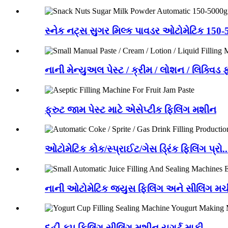
સ્નેક નટ્સ સુગર મિલ્ક પાવડર ઓટોમેટિક 150-5
નાની મેન્યુઅલ પેસ્ટ / ક્રીમ / લોશન / લિક્વિડ ફ
ફ્રુટ જામ પેસ્ટ માટે એસેપ્ટીક ફિલિંગ મશીન
ઓટોમેટિક કોક/સ્પ્રાઈટ/ગેસ ડ્રિંક ફિલિંગ પ્રો..
નાની ઓટોમેટિક જ્યુસ ફિલિંગ અને સીલિંગ મચી
દહીં કપ ફિલિંગ સીલિંગ મશીન યુગર્ટ માકી...