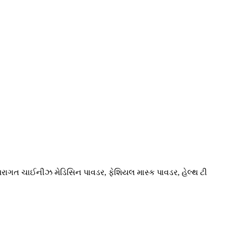
 પરંપરાગત ચાઈનીઝ મેડિસિન પાવડર, ફેશિયલ માસ્ક પાવડર, હેલ્થ ટી