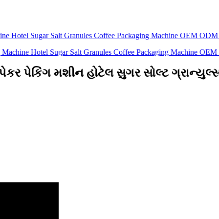
ેન પેકર પેકિંગ મશીન હોટેલ સુગર સોલ્ટ ગ્રાન