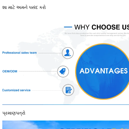
શા માટે અમને પસંદ કરો
પ્રમાણપત્રો