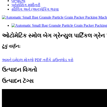
ઉત્પાદનો
પ્રોસેસિંગ મશીનરી
સીલિંગ અને (અન)પેકિંગ ભરવા
ઓટોમેટિક સ્મોલ બેગ ગ્રેન્યુલ પાર્ટિકલ ગ્ર
ટૂંકું વર્ણન:
અમને ઇમેઇલ મોકલો
PDF તરીકે ડાઉનલોડ કરો
ઉત્પાદન વિગતો
ઉત્પાદન ટૅગ્સ