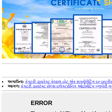
અગાઉના:
ફેક્ટરી ડાયરેક્ટ વેચાણ હોટ એર સર્ક્યુલેટિંગ ઇન્ડસ્ટ્ર
આગળ:
ફેક્ટરી ડાયરેક્ટ સેલ્સ ઇલેક્ટ્રોનિક ઓટોમેટિક બ્લુબે