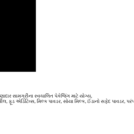
ણાદાર સામગ્રીના સ્વચાલિત પેકેજિંગ માટે યોગ્ય,
 ઓટમીલ, ફૂડ એડિટિવ્સ, મિલ્ક પાવડર, સોયા મિલ્ક, ઈંડાનો સફેદ પાવડર,