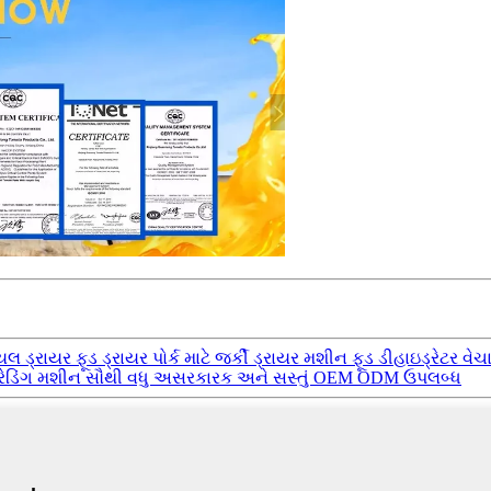
ીયલ ડ્રાયર ફૂડ ડ્રાયર પોર્ક માટે જર્કી ડ્રાયર મશીન ફૂડ ડીહાઇડ્રેટર વેચ
રી ગ્રેડિંગ મશીન સૌથી વધુ અસરકારક અને સસ્તું OEM ODM ઉપલબ્ધ