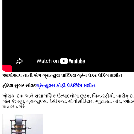
આપોઆપ નાની બેગ ગ્રાન્યુલ પાર્ટિકલ ગ્રેન પેકર પેકિંગ મશીન
હોટેલ સુગર સોલ્ટ
ગ્રેન્યુલ્સ કોફી પેકેજિંગ મશીન
ખોરાક, દવા અને રાસાયણિક ઉત્પાદનોમાં છૂટક, બિન-સ્ટીકી, બારીક દા
જેમ કે: સૂપ, ગ્રાન્યુલ્સ, ડેસીકન્ટ, મોનોસોડિયમ ગ્લુટામેટ, ખાંડ,
પાવડર વગેરે.