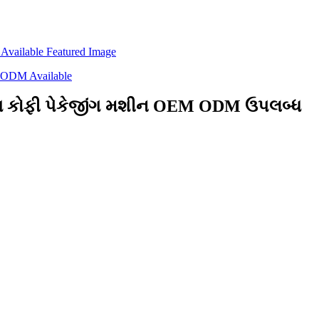
્યુલ્સ કોફી પેકેજીંગ મશીન OEM ODM ઉપલબ્ધ