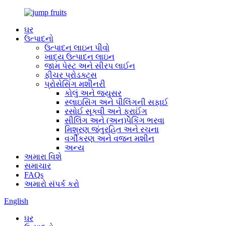
ઘર
ઉત્પાદનો
ઉત્પાદન લાઇન પીવો
ખાદ્ય ઉત્પાદન લાઇન
જામ પેસ્ટ અને સીરપ લાઈન
ફીચર પ્રોડક્ટ્સ
પ્રોસેસિંગ મશીનરી
કોલું અને જ્યુસર
સ્લાઇસિંગ અને પીલિંગની સફાઈ
રસોઈ સૂકવી અને ફ્રાઈંગ
સીલિંગ અને (અન)પેકિંગ ભરવા
મિશ્રણ જંતુરહિત અને રચના
વર્ગીકરણ અને વજન મશીન
અન્ય
અમારા વિશે
સમાચાર
FAQs
અમારો સંપર્ક કરો
English
ઘર