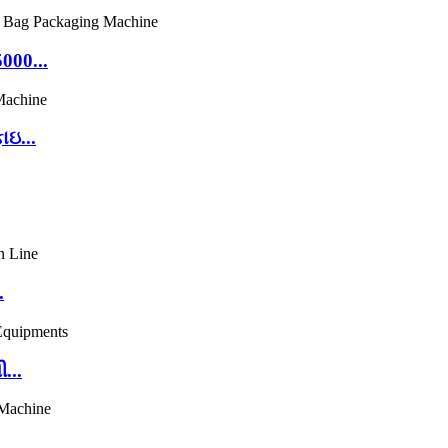
000...
ાઇ...
.
...