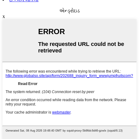
એન્ડ્રોઇડ
x