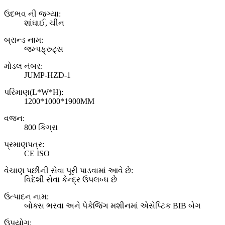
ઉદભવ ની જગ્યા:
શાંઘાઈ, ચીન
બ્રાન્ડ નામ:
જમ્પફ્રુટ્સ
મોડલ નંબર:
JUMP-HZD-1
પરિમાણ(L*W*H):
1200*1000*1900MM
વજન:
800 કિગ્રા
પ્રમાણપત્ર:
CE ISO
વેચાણ પછીની સેવા પૂરી પાડવામાં આવે છે:
વિદેશી સેવા કેન્દ્ર ઉપલબ્ધ છે
ઉત્પાદન નામ:
બોક્સ ભરવા અને પેકેજિંગ મશીનમાં એસેપ્ટિક BIB બેગ
ઉપયોગ: