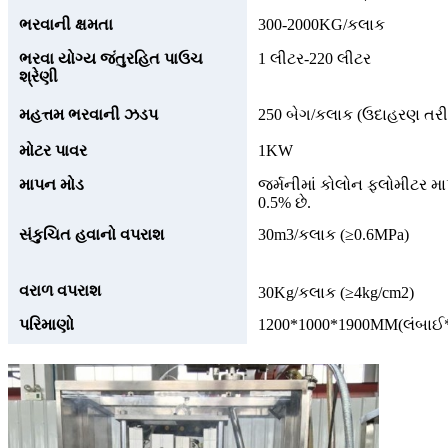
ભરવાની ક્ષમતા
300-2000KG/કલાક
ભરવા યોગ્ય જંતુરહિત પાઉચ
1 લીટર-220 લીટર
શ્રેણી
મહત્તમ ભરવાની ઝડપ
250 બેગ/કલાક (ઉદાહરણ તરીકે
મોટર પાવર
1KW
માપન મોડ
જર્મનીમાં કોલોન ફ્લોમીટર મ
0.5% છે.
સંકુચિત હવાનો વપરાશ
30m3/કલાક (≥0.6MPa)
વરાળ વપરાશ
30Kg/કલાક (≥4kg/cm2)
પરિમાણો
1200*1000*1900MM(લંબાઈ