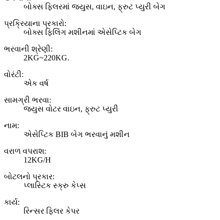
બોક્સ ફિલરમાં જ્યુસ, વાઇન, ફ્રુટ પ્યુરી બેગ
પ્રક્રિયાના પ્રકારો:
બોક્સ ફિલિંગ મશીનમાં એસેપ્ટિક બેગ
ભરવાની શ્રેણી:
2KG~220KG.
વોરંટી:
એક વર્ષ
સામગ્રી ભરવા:
જ્યુસ વોટર વાઇન, ફ્રુટ પ્યુરી
નામ:
એસેપ્ટિક BIB બેગ ભરવાનું મશીન
વરાળ વપરાશ:
12KG/H
બોટલનો પ્રકાર:
પ્લાસ્ટિક સ્ક્રુ કેપ્સ
કાર્ય:
રિન્સર ફિલર કેપર