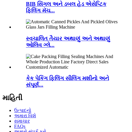
BIB સિંગલ અને ડબલ હેડ એસેપ્ટિક
ફિલિંગ મૅચ...
સ્વચાલિત તૈયાર અથાણું અને અથાણું
ઓલિવ ગ્લે...
કેક પેકિંગ ફિલિંગ સીલિંગ મશીનો અને
સંપૂર્ણ...
માહિતી
ઉત્પાદનો
અમારા વિશે
સમાચાર
FAQs
અમારો સંપર્ક કરો