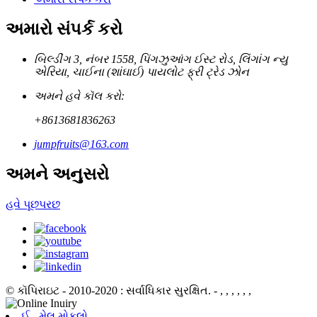
અમારો સંપર્ક કરો
બિલ્ડીંગ 3, નંબર 1558, પિંગઝુઆંગ ઈસ્ટ રોડ, લિંગાંગ ન્યુ
એરિયા, ચાઈના (શાંઘાઈ) પાયલોટ ફ્રી ટ્રેડ ઝોન
અમને હવે કૉલ કરો:
+8613681836263
jumpfruits@163.com
અમને અનુસરો
હવે પૂછપરછ
© કૉપિરાઇટ - 2010-2020 : સર્વાધિકાર સુરક્ષિત.
- , , , , , ,
ઈ - મેલ મોકલો