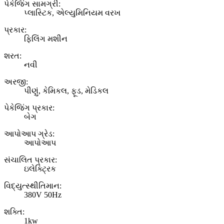
પેકેજિંગ સામગ્રી:
પ્લાસ્ટિક, એલ્યુમિનિયમ વરખ
પ્રકાર:
ફિલિંગ મશીન
શરત:
નવી
અરજી:
પીણું, કેમિકલ, ફૂડ, મેડિકલ
પેકેજિંગ પ્રકાર:
બેગ
આપોઆપ ગ્રેડ:
આપોઆપ
સંચાલિત પ્રકાર:
ઇલેક્ટ્રિક
વિદ્યુત્સ્થીતિમાન:
380V 50Hz
શક્તિ:
1kw