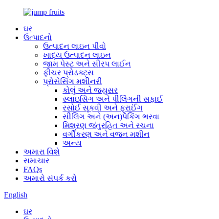
ઘર
ઉત્પાદનો
ઉત્પાદન લાઇન પીવો
ખાદ્ય ઉત્પાદન લાઇન
જામ પેસ્ટ અને સીરપ લાઈન
ફીચર પ્રોડક્ટ્સ
પ્રોસેસિંગ મશીનરી
કોલું અને જ્યુસર
સ્લાઇસિંગ અને પીલિંગની સફાઈ
રસોઈ સૂકવી અને ફ્રાઈંગ
સીલિંગ અને (અન)પેકિંગ ભરવા
મિશ્રણ જંતુરહિત અને રચના
વર્ગીકરણ અને વજન મશીન
અન્ય
અમારા વિશે
સમાચાર
FAQs
અમારો સંપર્ક કરો
English
ઘર