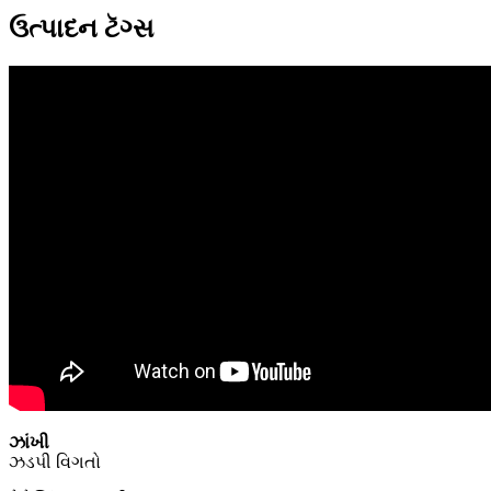
ઉત્પાદન ટૅગ્સ
ઝાંખી
ઝડપી વિગતો