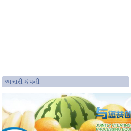
અમારી કંપની