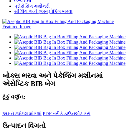
ઉત્પાદનો
પ્રોસેસિંગ મશીનરી
સીલિંગ અને (અન)પેકિંગ ભરવા
બોક્સ ભરવા અને પેકેજિંગ મશીનમાં
એસેપ્ટિક BIB બેગ
ટૂંકું વર્ણન:
અમને ઇમેઇલ મોકલો
PDF તરીકે ડાઉનલોડ કરો
ઉત્પાદન વિગતો