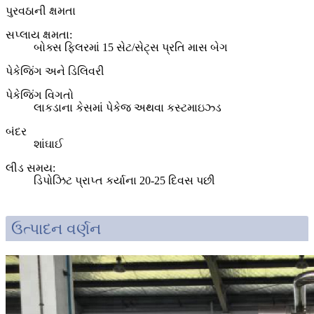
પુરવઠાની ક્ષમતા
સપ્લાય ક્ષમતા:
બોક્સ ફિલરમાં 15 સેટ/સેટ્સ પ્રતિ માસ બેગ
પેકેજિંગ અને ડિલિવરી
પેકેજિંગ વિગતો
લાકડાના કેસમાં પેકેજ અથવા કસ્ટમાઇઝ્ડ
બંદર
શાંઘાઈ
લીડ સમય
:
ડિપોઝિટ પ્રાપ્ત કર્યાના 20-25 દિવસ પછી
ઉત્પાદન વર્ણન