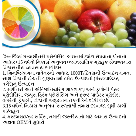
ઝિનજિયાંગ+મશીનરી પ્રોસેસિંગ લાઇનમાં ટમેટા રોપવાનો પોતાનો
આધાર+15 વર્ષનો નિકાસ અનુભવ+વ્યાવસાયિક ગ્રાહક સેવા=તમારા
વિશ્વસનીય વ્યવસાય ભાગીદાર
1. શિનજિયાંગમાં વાવેતરનો આધાર, 1000T/દિવસની ઉત્પાદન ક્ષમતા
સાથે વિશ્વની ટોચની ગુણવત્તામાં ટમેટા ઉત્પાદનો (પેસ્ટ/પાઉડર,
વગેરે)નું ઉત્પાદન
2. મશીનરી અને એન્જિનિયરિંગ શાકભાજી અને ફળોની પેસ્ટ
પ્રોસેસિંગ, જ્યુસ ડ્રિંક પ્રોસેસિંગ અને ફ્રૂટ પાઉડર પ્રોસેસ
વગેરેની ફેક્ટરી, વિશ્વની અદ્યતન તકનીકને શોષી લે છે.
3.15 વર્ષનો નિકાસ અનુભવ, સરળતાથી તમારા દરવાજા સુધી કાર્ગો
પરિવહન
4. કસ્ટમરાઇઝ્ડ સર્વિસ, તમારી જરૂરિયાતો માટે અમારા ઉત્પાદનો
અથવા OEMને સુધારો