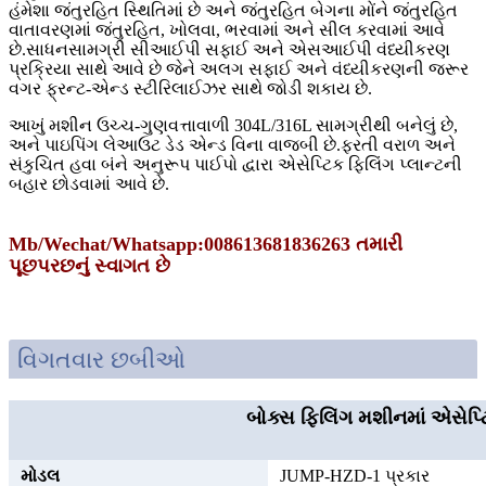
હંમેશા જંતુરહિત સ્થિતિમાં છે અને જંતુરહિત બેગના મોંને જંતુરહિત
વાતાવરણમાં જંતુરહિત, ખોલવા, ભરવામાં અને સીલ કરવામાં આવે
છે.સાધનસામગ્રી સીઆઈપી સફાઈ અને એસઆઈપી વંધ્યીકરણ
પ્રક્રિયા સાથે આવે છે જેને અલગ સફાઈ અને વંધ્યીકરણની જરૂર
વગર ફ્રન્ટ-એન્ડ સ્ટીરિલાઈઝર સાથે જોડી શકાય છે.
આખું મશીન ઉચ્ચ-ગુણવત્તાવાળી 304L/316L સામગ્રીથી બનેલું છે,
અને પાઇપિંગ લેઆઉટ ડેડ એન્ડ વિના વાજબી છે.ફરતી વરાળ અને
સંકુચિત હવા બંને અનુરૂપ પાઈપો દ્વારા એસેપ્ટિક ફિલિંગ પ્લાન્ટની
બહાર છોડવામાં આવે છે.
Mb/Wechat/Whatsapp:008613681836263 તમારી
પૂછપરછનું સ્વાગત છે
વિગતવાર છબીઓ
બોક્સ ફિલિંગ મશીનમાં એસેપ્
મોડલ
JUMP-HZD-1 પ્રકાર