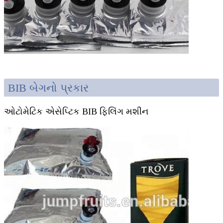
BIB બેગનો પ્રકાર
ઓટોમેટિક એસેપ્ટિક BIB ફિલિંગ મશીન