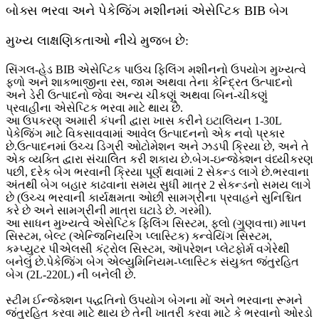
બોક્સ ભરવા અને પેકેજિંગ મશીનમાં એસેપ્ટિક BIB બેગ
મુખ્ય લાક્ષણિકતાઓ નીચે મુજબ છે:
સિંગલ-હેડ BIB એસેપ્ટિક પાઉચ ફિલિંગ મશીનનો ઉપયોગ મુખ્યત્વે
ફળો અને શાકભાજીના રસ, જામ અથવા તેના કેન્દ્રિત ઉત્પાદનો
અને ડેરી ઉત્પાદનો જેવા અન્ય ચીકણું અથવા બિન-ચીકણું
પ્રવાહીના એસેપ્ટિક ભરવા માટે થાય છે.
આ ઉપકરણ અમારી કંપની દ્વારા ખાસ કરીને ઇટાલિયન 1-30L
પેકેજિંગ માટે વિકસાવવામાં આવેલ ઉત્પાદનનો એક નવો પ્રકાર
છે.ઉત્પાદનમાં ઉચ્ચ ડિગ્રી ઓટોમેશન અને ઝડપી ક્રિયા છે, અને તે
એક વ્યક્તિ દ્વારા સંચાલિત કરી શકાય છે.બેગ-ઇન્જેક્શન વંધ્યીકરણ
પછી, દરેક બેગ ભરવાની ક્રિયા પૂર્ણ થવામાં 2 સેકન્ડ લાગે છે.ભરવાના
અંતથી બેગ બહાર કાઢવાના સમય સુધી માત્ર 2 સેકન્ડનો સમય લાગે
છે (ઉચ્ચ ભરવાની કાર્યક્ષમતા ઓછી સામગ્રીના પ્રવાહને સુનિશ્ચિત
કરે છે અને સામગ્રીની માત્રા ઘટાડે છે. ગરમી).
આ સાધન મુખ્યત્વે એસેપ્ટિક ફિલિંગ સિસ્ટમ, ફ્લો (ગુણવત્તા) માપન
સિસ્ટમ, બેલ્ટ (એન્જિનિયરિંગ પ્લાસ્ટિક) કન્વેયિંગ સિસ્ટમ,
કમ્પ્યુટર પીએલસી કંટ્રોલ સિસ્ટમ, ઑપરેશન પ્લેટફોર્મ વગેરેથી
બનેલું છે.પેકેજિંગ બેગ એલ્યુમિનિયમ-પ્લાસ્ટિક સંયુક્ત જંતુરહિત
બેગ (2L-220L) ની બનેલી છે.
સ્ટીમ ઈન્જેક્શન પદ્ધતિનો ઉપયોગ બેગના મોં અને ભરવાના રૂમને
જંતુરહિત કરવા માટે થાય છે તેની ખાતરી કરવા માટે કે ભરવાનો ઓરડો