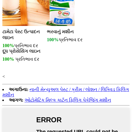
ટામેટા પેસ્ટ ઉત્પાદન
ભરવાનું મશીન
લાઇન
100%
પ્રતિભાવ દર
100%
પ્રતિભાવ દર
દૂધ પ્રોસેસિંગ લાઇન
100%
પ્રતિભાવ દર
<
અગાઉના:
નાની મેન્યુઅલ પેસ્ટ / ક્રીમ / લોશન / લિક્વિડ ફિલિંગ
મશીન
આગળ:
ઓટોમેટિક મિલ્ક કાર્ટન ફિલિંગ પેકેજિંગ મશીન