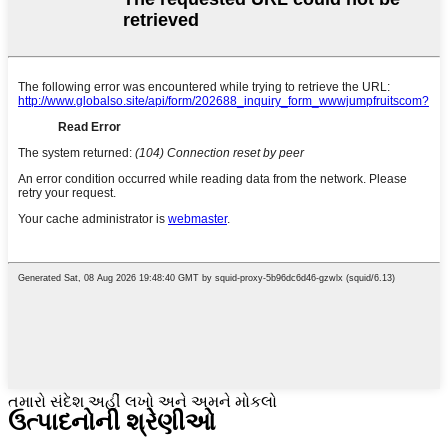
તમારો સંદેશ અહીં લખો અને અમને મોકલો
ઉત્પાદનોની શ્રેણીઓ