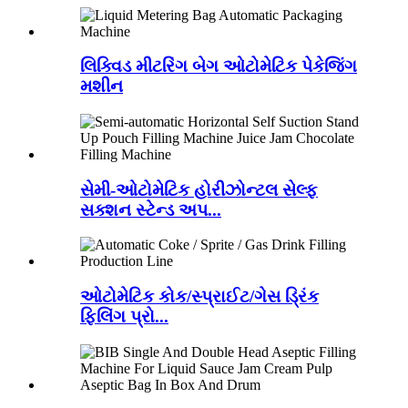
લિક્વિડ મીટરિંગ બેગ ઓટોમેટિક પેકેજિંગ
મશીન
સેમી-ઓટોમેટિક હોરીઝોન્ટલ સેલ્ફ
સક્શન સ્ટેન્ડ અપ...
ઓટોમેટિક કોક/સ્પ્રાઈટ/ગેસ ડ્રિંક
ફિલિંગ પ્રો...