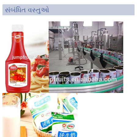
સંબંધિત વસ્તુઓ